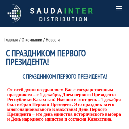
Главная
/
О компании
/
Новости
С ПРАЗДНИКОМ ПЕРВОГО
ПРЕЗИДЕНТА!
С ПРАЗДНИКОМ ПЕРВОГО ПРЕЗИДЕНТА!
От всей души поздравляем Вас с государственным
праздником – с 1 декабря, Днем первого Президента
Республики Казахстан! Именно в этот день - 1 декабря
был избран Первый Президент. Это праздник всего
многонационального Казахстана! День Первого
Президента – это день единства исторического выбора
и День народного единства и согласия Казахстана.